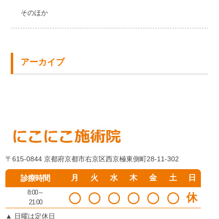
そのほか
アーカイブ
〒615-0844 京都府京都市右京区西京極東側町28-11-302
月
火
水
木
金
土
日
診療時間
8:00～
◯
◯
◯
◯
◯
◯
休
21:00
▲
日曜は定休日