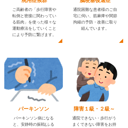
廃用症候群
脳梗塞後遺症
ご高齢者の「歩行障害や
通院困難な患者様のご自
転倒と密接に関わってい
宅に伺い、筋麻痺や関節
る筋肉」を使った様々な
拘縮の予防・改善に取り
運動療法をしていくこと
組んでいます。
により予防に繋げます。
障害１級・２級～
パーキンソン
通院できない・歩行がう
パーキンソン病になる
まくできない障害をお持
と、安静時の振戦(ふる