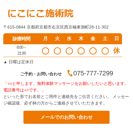
〒615-0844 京都府京都市右京区西京極東側町28-11-302
月
火
水
木
金
土
日
診療時間
8:00～
◯
◯
◯
◯
◯
◯
休
21:00
▲
日曜は定休日
075-777-7299
ご予約・お問い合わせ
「○○と申します。無料体験マッサージをお願いしたいと思います。
電話番号は○○です。」
といった形でお名前とご用件と連絡先をご伝言ください。 メッセー
ジ確認後、必ず林の方からご連絡させていただきます。
メールでのお問い合わせ