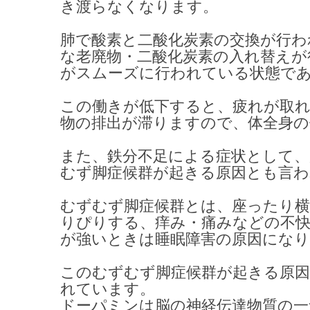
き渡らなくなります。
肺で酸素と二酸化炭素の交換が行わ
な老廃物・二酸化炭素
の入れ替えが
がスムーズに行われている状態で
この働きが低下すると、疲れが取
物の排出が滞りますので、体全身の
また、鉄分不足による症状として
むず脚症候群が起きる原因とも言
むずむず脚症候群とは、座ったり
りぴりする、痒み・痛みなどの不
が強いときは睡眠障害の原因にな
このむずむず脚症候群が起きる原
れています。
ドーパミンは脳の神経伝達物質の一