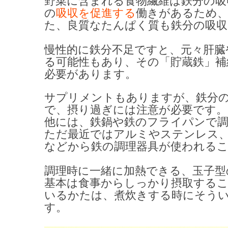
野菜に含まれる食物繊維は鉄分の吸
の
吸収を促進する
働きがあるため
た、良質なたんぱく質も鉄分の吸収
慢性的に鉄分不足ですと、元々肝臓
る可能性もあり、その「貯蔵鉄」補
必要があります。
サプリメントもありますが、鉄分
で、摂り過ぎには注意が必要です。
他には、鉄鍋や鉄のフライパンで
ただ最近ではアルミやステンレス
などから鉄の調理器具が使われる
調理時に一緒に加熱できる、
玉子型
基本は食事からしっかり摂取する
いるかたは、煮炊きする時にそう
す。