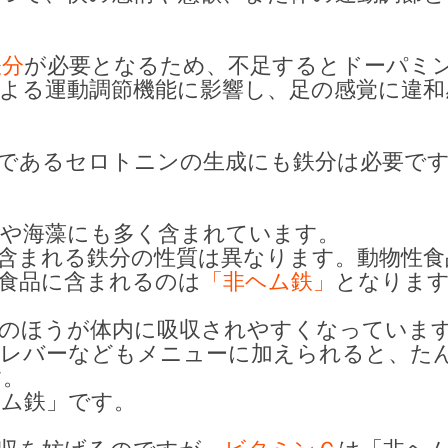
鉄分
が必要となるため、不足するとドーパミ
よる運動調節機能に影響し、足の感覚に違和
であるセロトニンの生成にも鉄分は必要で
菜や海藻にも多く含まれています。
含まれる鉄分の性質は異なります。動物性食
食品に含まれるのは
「非ヘム鉄」
となりま
」のほうが体内に吸収されやすくなっていま
はレバーなどもメニューに加えられると、た
す。
ヘム鉄」です。