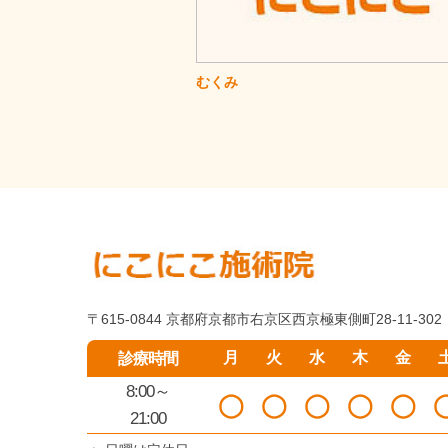
むくみ
〒615-0844 京都府京都市右京区西京極東側町28-11-302
月
火
水
木
金
診療時間
8:00～
◯
◯
◯
◯
◯
21:00