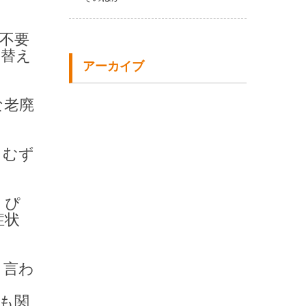
不要
れ替え
アーカイブ
な老廃
、むず
、ぴ
症状
と言わ
も関