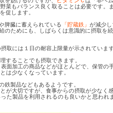
収を妨げるのですが、
ビタミンＣ
は「非ヘ
、野菜もバランス良く取ることは必要です。
を促します。
や脾臓に蓄えられている
「貯蔵鉄」
が減少し
給のためにも、しばらくは意識的に摂取を
の摂取には１日の耐容上限量が示されていま
調理することでも摂取できます。
、表面加工の商品などがほとんどで、保管の
ことは少なくなっています。
の鉄製品などもあるようです。
ことが大切ですが、食事からの摂取が少なく
いった製品を利用されるのも良いかと思われ