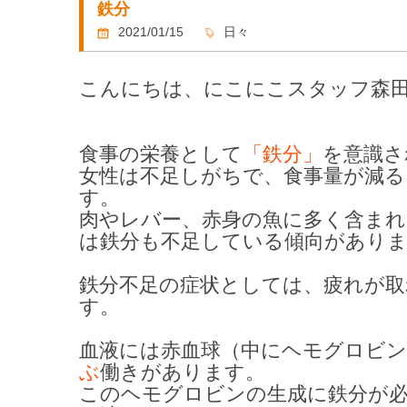
鉄分
2021/01/15
日々
こんにちは、にこにこスタッフ森
食事の栄養として
「鉄分」
を意識さ
女性は
不足しがちで、食事量が減る
す。
肉やレバー、赤身の魚に多く含ま
は鉄分も不足している傾向があり
鉄分不足の症状としては、疲れが
す。
血液には赤血球（中にヘモグロビ
ぶ
働きがあります。
このヘモグロビンの生成に鉄分が