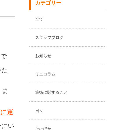
カテゴリー
全て
スタッフブログ
素で
お知らせ
かた
ミニコラム
りま
施術に関すること
胞に運
日々
分にい
そのほか