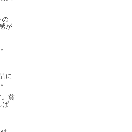
ンの
感が
す。
品に
す。
す。貧
んぱ