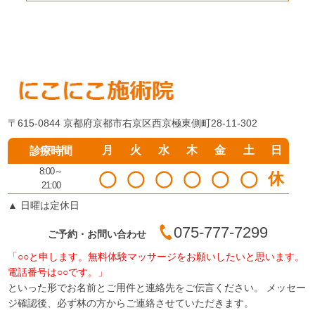
〒615-0844 京都府京都市右京区西京極東側町28-11-302
月
火
水
木
金
土
日
診療時間
8:00～
◯
◯
◯
◯
◯
◯
休
21:00
▲
日曜は定休日
075-777-7299
ご予約・お問い合わせ
「○○と申します。無料体験マッサージをお願いしたいと思います。
電話番号は○○です。」
といった形でお名前とご用件と連絡先をご伝言ください。 メッセー
ジ確認後、必ず林の方からご連絡させていただきます。