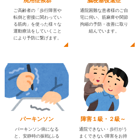
廃用症候群
脳梗塞後遺症
ご高齢者の「歩行障害や
通院困難な患者様のご自
転倒と密接に関わってい
宅に伺い、筋麻痺や関節
る筋肉」を使った様々な
拘縮の予防・改善に取り
運動療法をしていくこと
組んでいます。
により予防に繋げます。
障害１級・２級～
パーキンソン
通院できない・歩行がう
パーキンソン病になる
まくできない障害をお持
と、安静時の振戦(ふる